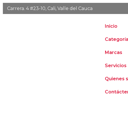
Ir
Carrera. 4 #23-10, Cali, Valle del Cauca
al
contenido
Inicio
Categorí
Marcas
Servicios
Quienes 
Contácte