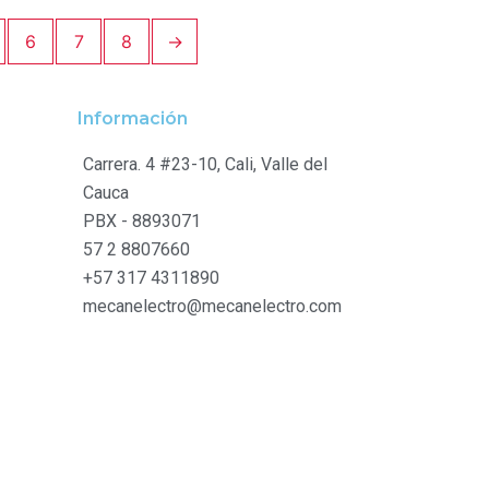
6
7
8
→
Información
Carrera. 4 #23-10, Cali, Valle del
Cauca
PBX - 8893071
57 2 8807660
+57 317 4311890
mecanelectro@mecanelectro.com