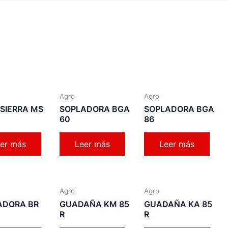
Agro
Agro
SIERRA MS
SOPLADORA BGA
SOPLADORA BGA
60
86
er más
Leer más
Leer más
Agro
Agro
ADORA BR
GUADAÑA KM 85
GUADAÑA KA 85
R
R