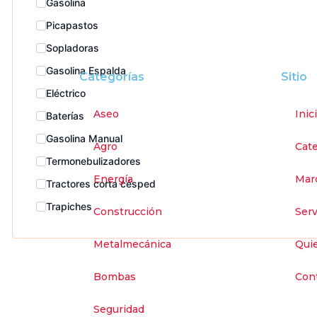
Gasolina
Picapastos
Sopladoras
Gasolina Espalda
Categorías
Sitio
Eléctrico
Aseo
Inic
Baterías
Gasolina Manual
Agro
Cate
Termonebulizadores
Energía
Mar
Tractores corta césped
Trapiches
Construcción
Serv
Metalmecánica
Qui
Bombas
Con
Seguridad