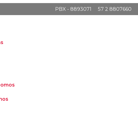
PBX - 8893071
57 2 8807660
as
somos
nos