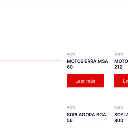
Agro
Agro
MOTOSIERRA MSA
MOTO
60
212
Leer más
Le
Agro
Agro
SOPLADORA BGA
SOPL
56
800