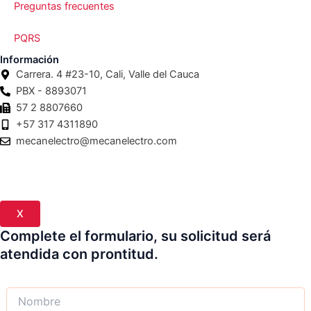
Preguntas frecuentes
PQRS
Información
Carrera. 4 #23-10, Cali, Valle del Cauca
PBX - 8893071
57 2 8807660
+57 317 4311890
mecanelectro@mecanelectro.com
© [year] Mecanelectro | Todos los derechos reservados.
Mecanelectro
X
Complete el formulario, su solicitud será
atendida con prontitud.