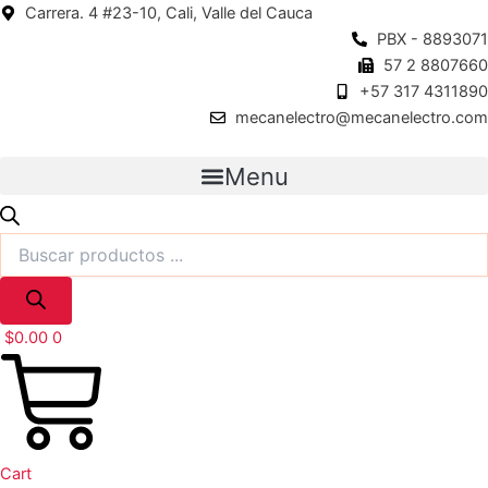
Búsqueda
Búsqueda
Ir
Carrera. 4 #23-10, Cali, Valle del Cauca
de
de
al
PBX - 8893071
productos
productos
contenido
57 2 8807660
+57 317 4311890
mecanelectro@mecanelectro.com
Menu
$
0.00
0
Cart