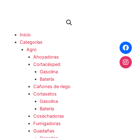
Ir
al
contenido
Me
Inicio
Categorías
Agro
Ahoyadoras
Cortacésped
Gasolina
Batería
Cañones de riego
Cortasetos
Gasolina
Batería
Cosechadoras
Fumigadoras
Guadañas