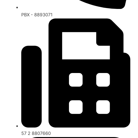
PBX - 8893071
57 2 8807660