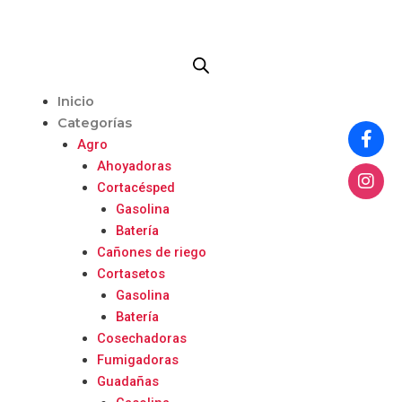
Ir
al
contenido
Me
Inicio
Categorías
Agro
Ahoyadoras
Cortacésped
Gasolina
Batería
Cañones de riego
Cortasetos
Gasolina
Batería
Cosechadoras
Fumigadoras
Guadañas