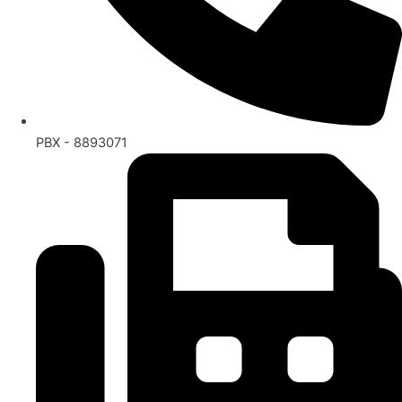
PBX - 8893071