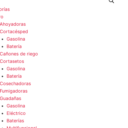
Menu
orías
ro
Ahoyadoras
Cortacésped
Gasolina
Batería
Cañones de riego
Cortasetos
Gasolina
Batería
Cosechadoras
Fumigadoras
Guadañas
Gasolina
Eléctrico
Baterías