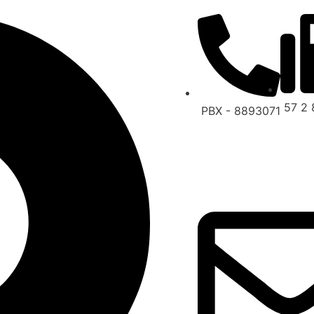
57 2
PBX - 8893071