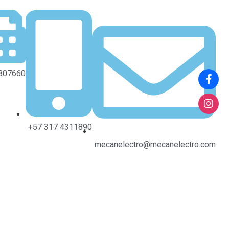
8807660
+57 317 4311890
mecanelectro@mecanelectro.com