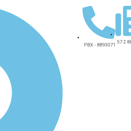
57 2 
PBX - 8893071