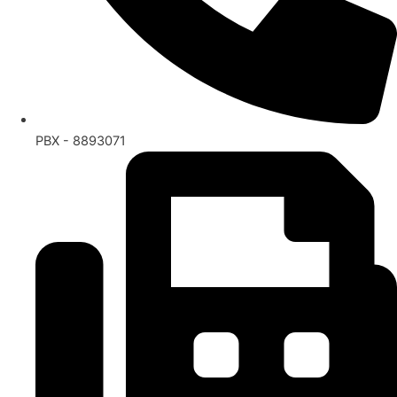
PBX - 8893071