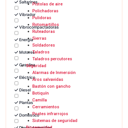
Saltarines
Pistolas de aire
Polichadoras
Vibrador
Pulidoras
Rotomartillos
Vibrocompactadoras
Ruteadoras
Sierras
Energía
Soldadores
Taladros
Motores
Taladros percutores
Gasolina
Seguridad
Alarmas de Inmersión
Eléctrico
Aros salvavidas
Bastón con gancho
Diesel
Botiquín
Camilla
Plantas
Cerramientos
Postes infrarrojos
Domestico
Sistemas de seguridad
Bioseguridad
Diesel domestico