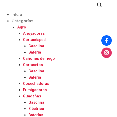
Ir
al
Menu
Inicio
contenido
Categorías
Agro
Ahoyadoras
Cortacésped
Gasolina
Batería
Cañones de riego
Cortasetos
Gasolina
Batería
Cosechadoras
Fumigadoras
Guadañas
Gasolina
Eléctrico
Baterías