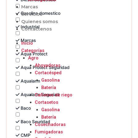
Marcas
Gasolina domestico
Servicios
Quienes somos
Industrial
Contáctenos
Marcas
Inicio
Categorías
Aqua Protect
Agro
Ahoyadoras
Aqua Protect Seguridad
Cortacésped
Gasolina
Aqualarm
Batería
Aqualarm Seguriad
Cañones de riego
Cortasetos
Baco
Gasolina
Batería
Baco Seuridad
Cosechadoras
Fumigadoras
CMP