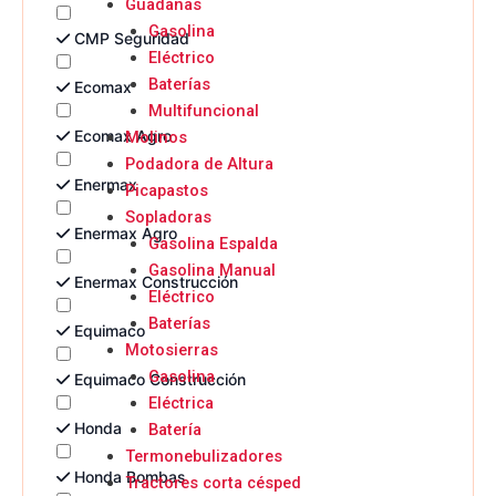
Guadañas
Gasolina
CMP Seguridad
Eléctrico
Baterías
Ecomax
Multifuncional
Ecomax Agro
Molinos
Podadora de Altura
Enermax
Picapastos
Sopladoras
Enermax Agro
Gasolina Espalda
Gasolina Manual
Enermax Construcción
Eléctrico
Baterías
Equimaco
Motosierras
Gasolina
Equimaco Construcción
Eléctrica
Honda
Batería
Termonebulizadores
Honda Bombas
Tractores corta césped