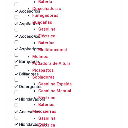
Batería
Cosechadoras
Accesorios
Fumigadoras
Guadañas
Aspiradora
Gasolina
Eléctrico
Accesorios
Baterías
Aspiradoras
Multifuncional
Molinos
Barredoras
Podadora de Altura
Picapastos
Brilladoras
Sopladoras
Gasolina Espalda
Detergentes
Gasolina Manual
Eléctrico
Hidrolavadora
Baterías
Motosierras
Accesorios
Gasolina
Hidrolavadoras
Eléctrica