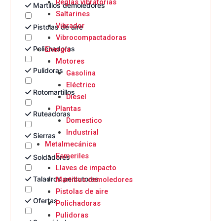
Reglas vibratorias
Martillos demoledores
Saltarines
Vibrador
Pistolas de aire
Vibrocompactadoras
Polichadoras
Energía
Motores
Pulidoras
Gasolina
Eléctrico
Rotomartillos
Diesel
Plantas
Ruteadoras
Domestico
Industrial
Sierras
Metalmecánica
Esmeriles
Soldadores
Llaves de impacto
Taladros percutores
Martillos demoledores
Pistolas de aire
Ofertas
Polichadoras
Pulidoras