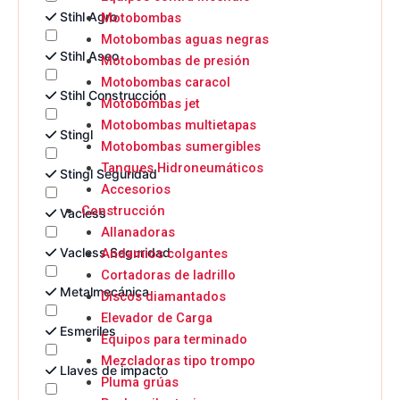
Stihl Agro
Motobombas
Motobombas aguas negras
Stihl Aseo
Motobombas de presión
Motobombas caracol
Stihl Construcción
Motobombas jet
Motobombas multietapas
Stingl
Motobombas sumergibles
Tanques Hidroneumáticos
Stingl Seguridad
Accesorios
Construcción
Vacless
Allanadoras
Vacless Seguridad
Andamios colgantes
Cortadoras de ladrillo
Metalmecánica
Discos diamantados
Elevador de Carga
Esmeriles
Equipos para terminado
Mezcladoras tipo trompo
Llaves de impacto
Pluma grúas