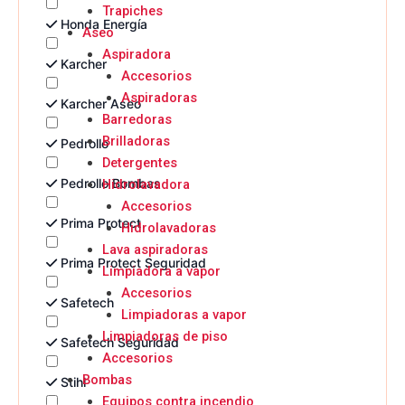
Trapiches
Honda Energía
Aseo
Aspiradora
Karcher
Accesorios
Aspiradoras
Karcher Aseo
Barredoras
Brilladoras
Pedrollo
Detergentes
Pedrollo Bombas
Hidrolavadora
Accesorios
Prima Protect
Hidrolavadoras
Lava aspiradoras
Prima Protect Seguridad
Limpiadora a vapor
Accesorios
Safetech
Limpiadoras a vapor
Limpiadoras de piso
Safetech Seguridad
Accesorios
Bombas
Stihl
Equipos contra incendio