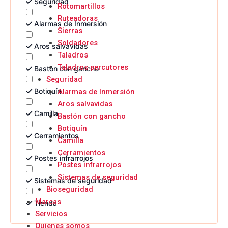
Seguridad
Rotomartillos
Ruteadoras
Alarmas de Inmersión
Sierras
Soldadores
Aros salvavidas
Taladros
Taladros percutores
Bastón con gancho
Seguridad
Botiquín
Alarmas de Inmersión
Aros salvavidas
Camilla
Bastón con gancho
Botiquín
Cerramientos
Camilla
Cerramientos
Postes infrarrojos
Postes infrarrojos
Sistemas de seguridad
Sistemas de seguridad
Bioseguridad
Marcas
Tienda
Servicios
Quienes somos