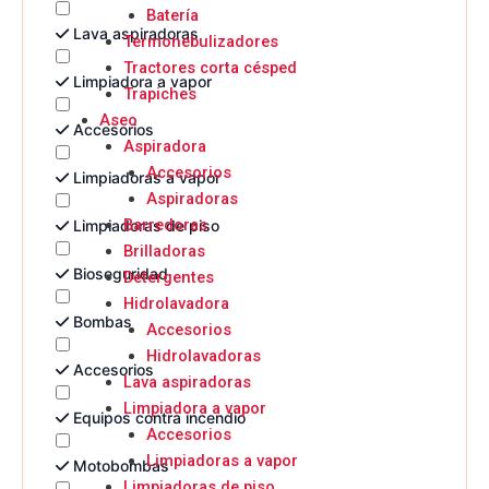
Batería
Lava aspiradoras
Termonebulizadores
Tractores corta césped
Limpiadora a vapor
Trapiches
Aseo
Accesorios
Aspiradora
Accesorios
Limpiadoras a vapor
Aspiradoras
Barredoras
Limpiadoras de piso
Brilladoras
Bioseguridad
Detergentes
Hidrolavadora
Bombas
Accesorios
Hidrolavadoras
Accesorios
Lava aspiradoras
Limpiadora a vapor
Equipos contra incendio
Accesorios
Limpiadoras a vapor
Motobombas
Limpiadoras de piso