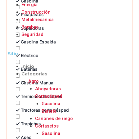
Gasolina
Energía
Construcción
Picapastos
Metalmecánica
Bombas
Sopladoras
Seguridad
Gasolina Espalda
Sitio
Eléctrico
Inicio
Baterías
Categorías
Agro
Gasolina Manual
Ahoyadoras
Cortacésped
Termonebulizadores
Gasolina
Tractores corta césped
Batería
Cañones de riego
Trapiches
Cortasetos
Gasolina
Aseo