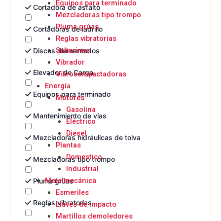
Equipos para terminado
Cortadora de asfalto
Mezcladoras tipo trompo
Pluma grúas
Cortadoras de ladrillo
Reglas vibratorias
Saltarines
Discos diamantados
Vibrador
Elevador de Carga
Vibrocompactadoras
Energía
Equipos para terminado
Motores
Gasolina
Mantenimiento de vías
Eléctrico
Diesel
Mezcladoras hidráulicas de tolva
Plantas
Domestico
Mezcladoras tipo trompo
Industrial
Metalmecánica
Pluma grúas
Esmeriles
Reglas vibratorias
Llaves de impacto
Martillos demoledores