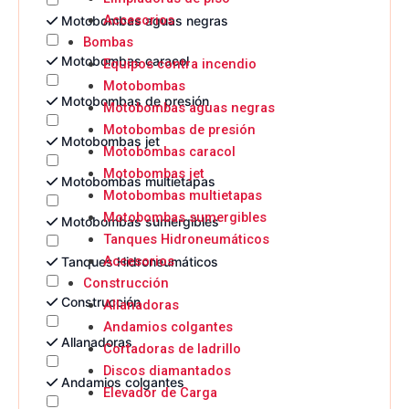
Accesorios
Motobombas aguas negras
Bombas
Motobombas caracol
Equipos contra incendio
Motobombas
Motobombas de presión
Motobombas aguas negras
Motobombas de presión
Motobombas jet
Motobombas caracol
Motobombas jet
Motobombas multietapas
Motobombas multietapas
Motobombas sumergibles
Motobombas sumergibles
Tanques Hidroneumáticos
Accesorios
Tanques Hidroneumáticos
Construcción
Construcción
Allanadoras
Andamios colgantes
Allanadoras
Cortadoras de ladrillo
Discos diamantados
Andamios colgantes
Elevador de Carga