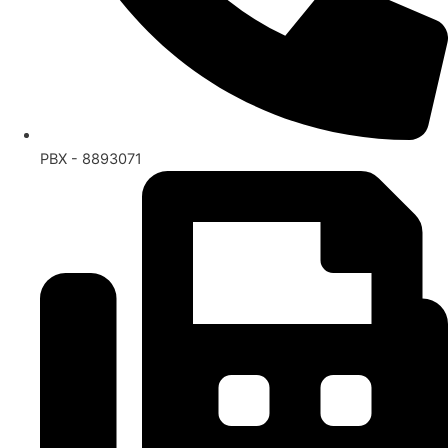
PBX - 8893071