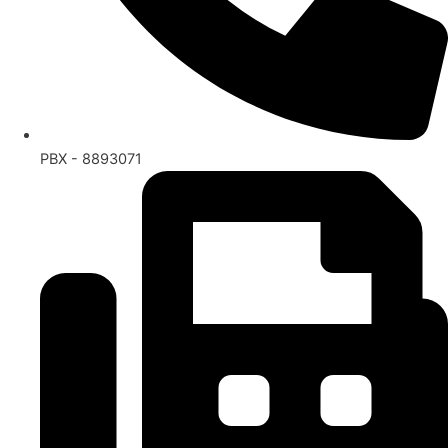
PBX - 8893071