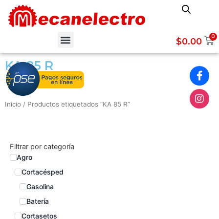
Ir
al
contenido
Menu
0
$
0.00
KA 85 R
Inicio
/ Productos etiquetados “KA 85 R”
Filtrar por categoría
Agro
Cortacésped
Gasolina
Batería
Cortasetos