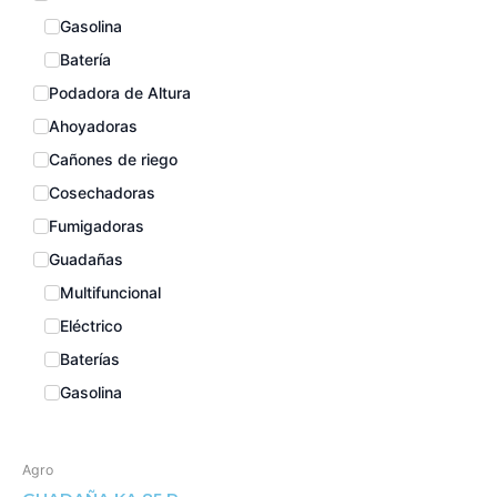
Gasolina
Batería
Podadora de Altura
Ahoyadoras
Cañones de riego
Cosechadoras
Fumigadoras
Guadañas
Multifuncional
Eléctrico
Baterías
Gasolina
Molinos
Motosierras
Agro
Batería