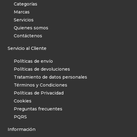
Categorías
Aspiradoras
Marcas
Barredoras
Servicios
Brilladoras
Quienes somos
Contáctenos
Detergentes
Hidrolavadora
Servicio al Cliente
Accesorios
Políticas de envío
Hidrolavadoras
Políticas de devoluciones
Lava aspiradoras
Tratamiento de datos personales
Limpiadora a vapor
Términos y Condiciones
Accesorios
Políticas de Privacidad
Limpiadoras a vapor
Cookies
Preguntas frecuentes
Limpiadoras de piso
PQRS
Bioseguridad
Bombas
Información
Accesorios