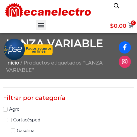
Ir
al
contenido
Menu
0
$
0.00
LANZA VARIABLE
Inicio
/ Productos etiquetados “LANZA
VARIABLE”
Filtrar por categoría
Agro
Cortacésped
Gasolina