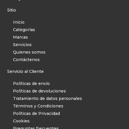
Tractores corta césped
Sitio
Trapiches
Inicio
Aseo
Categorías
Marcas
Accesorios
Servicios
Aspiradora
Quienes somos
Accesorios
Contáctenos
Aspiradoras
Servicio al Cliente
Barredoras
Políticas de envío
Brilladoras
Políticas de devoluciones
Tratamiento de datos personales
Detergentes
Términos y Condiciones
Hidrolavadora
Políticas de Privacidad
Accesorios
Cookies
Preguntas frecuentes