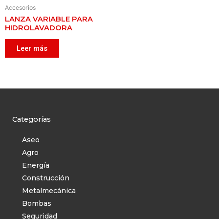
Accesorios
Gasolina
LANZA VARIABLE PARA
Molinos
HIDROLAVADORA
Motosierras
Leer más
Batería
Eléctrica
Gasolina
Picapastos
Categorías
Sopladoras
Aseo
Gasolina Espalda
Agro
Eléctrico
Energía
Construcción
Baterías
Metalmecánica
Gasolina Manual
Bombas
Termonebulizadores
Seguridad