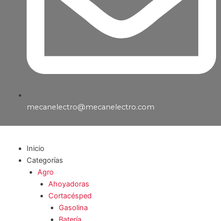
mecanelectro@mecanelectro.com
Inicio
Categorías
Agro
Ahoyadoras
Cortacésped
Gasolina
Batería