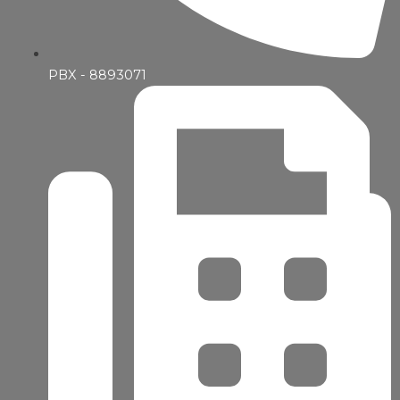
PBX - 8893071