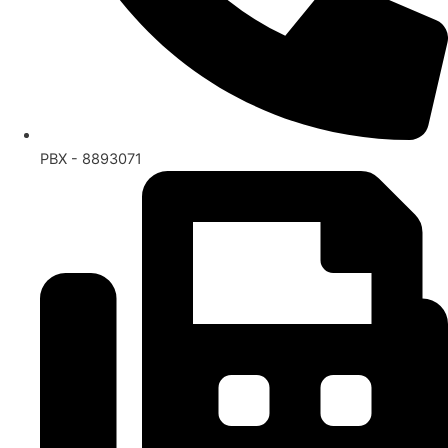
PBX - 8893071