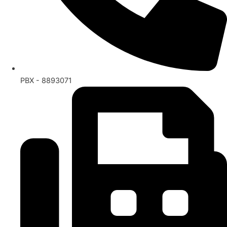
PBX - 8893071