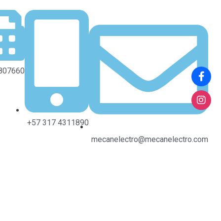
8807660
+57 317 4311890
mecanelectro@mecanelectro.com