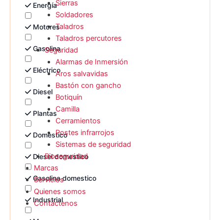
Sierras
Energía
Soldadores
Taladros
Motores
Taladros percutores
Gasolina
Seguridad
Alarmas de Inmersión
Eléctrico
Aros salvavidas
Bastón con gancho
Diesel
Botiquín
Camilla
Plantas
Cerramientos
Postes infrarrojos
Domestico
Sistemas de seguridad
Bioseguridad
Diesel domestico
Marcas
Gasolina domestico
Servicios
Quienes somos
Industrial
Contáctenos