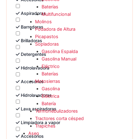
Baterías
Aspiradoras
Multifuncional
Molinos
Barredoras
Podadora de Altura
Picapastos
Brilladoras
Sopladoras
Gasolina Espalda
Detergentes
Gasolina Manual
Eléctrico
Hidrolavadora
Baterías
Motosierras
Accesorios
Gasolina
Hidrolavadoras
Eléctrica
Batería
Lava aspiradoras
Termonebulizadores
Tractores corta césped
Limpiadora a vapor
Trapiches
Aseo
Accesorios