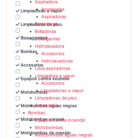
Aspiradora
Accesorios
Limpiadoras a vapor
Aspiradoras
Barredoras
Limpiadoras de piso
Brilladoras
Bioseguridad
Detergentes
Hidrolavadora
Bombas
Accesorios
Hidrolavadoras
Accesorios
Lava aspiradoras
Limpiadora a vapor
Equipos contra incendio
Accesorios
Limpiadoras a vapor
Motobombas
Limpiadoras de piso
Accesorios
Motobombas aguas negras
Bombas
Motobombas caracol
Equipos contra incendio
Motobombas
Motobombas de presión
Motobombas aguas negras