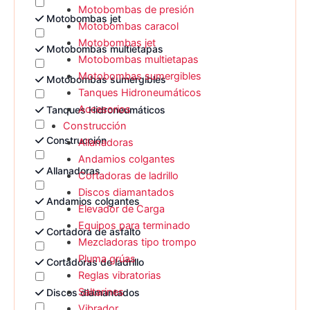
Motobombas de presión
Motobombas jet
Motobombas caracol
Motobombas jet
Motobombas multietapas
Motobombas multietapas
Motobombas sumergibles
Motobombas sumergibles
Tanques Hidroneumáticos
Accesorios
Tanques Hidroneumáticos
Construcción
Construcción
Allanadoras
Andamios colgantes
Allanadoras
Cortadoras de ladrillo
Discos diamantados
Andamios colgantes
Elevador de Carga
Equipos para terminado
Cortadora de asfalto
Mezcladoras tipo trompo
Pluma grúas
Cortadoras de ladrillo
Reglas vibratorias
Saltarines
Discos diamantados
Vibrador