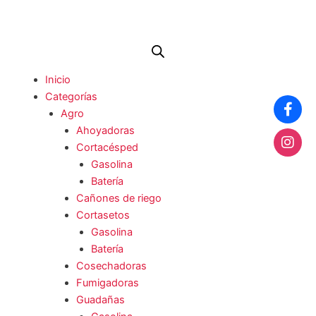
Ir
al
contenido
Me
Inicio
Categorías
Agro
Ahoyadoras
Cortacésped
Gasolina
Batería
Cañones de riego
Cortasetos
Gasolina
Batería
Cosechadoras
Fumigadoras
Guadañas