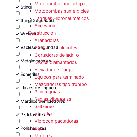
Motobombas multietapas
Stingl
Motobombas sumergibles
Tanques Hidroneumáticos
Stingl Seguridad
Accesorios
Construcción
Vacless
Allanadoras
Vacless Seguridad
Andamios colgantes
Cortadoras de ladrillo
Metalmecánica
Discos diamantados
Elevador de Carga
Esmeriles
Equipos para terminado
Mezcladoras tipo trompo
Llaves de impacto
Pluma grúas
Reglas vibratorias
Martillos demoledores
Saltarines
Vibrador
Pistolas de aire
Vibrocompactadoras
Polichadoras
Energía
Motores