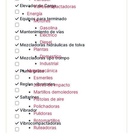
Elevador de Carga
Vibrocompactadoras
Energía
Equipos para terminado
Motores
Gasolina
Mantenimiento de vías
Eléctrico
Diesel
Mezcladoras hidráulicas de tolva
Plantas
Domestico
Mezcladoras tipo trompo
Industrial
Metalmecánica
Pluma grúas
Esmeriles
Reglas vibratorias
Llaves de impacto
Martillos demoledores
Saltarines
Pistolas de aire
Polichadoras
Vibrador
Pulidoras
Rotomartillos
Vibrocompactadoras
Ruteadoras