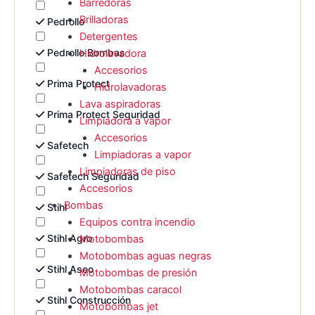
Barredoras
Brilladoras
Pedrollo
Detergentes
Pedrollo Bombas
Hidrolavadora
Accesorios
Prima Protect
Hidrolavadoras
Lava aspiradoras
Prima Protect Seguridad
Limpiadora a vapor
Accesorios
Safetech
Limpiadoras a vapor
Limpiadoras de piso
Safetech Seguridad
Accesorios
Bombas
Stihl
Equipos contra incendio
Stihl Agro
Motobombas
Motobombas aguas negras
Stihl Aseo
Motobombas de presión
Motobombas caracol
Stihl Construcción
Motobombas jet