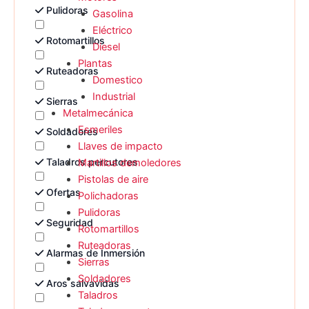
Pulidoras
Gasolina
Eléctrico
Rotomartillos
Diesel
Plantas
Ruteadoras
Domestico
Industrial
Sierras
Metalmecánica
Esmeriles
Soldadores
Llaves de impacto
Taladros percutores
Martillos demoledores
Pistolas de aire
Ofertas
Polichadoras
Pulidoras
Seguridad
Rotomartillos
Ruteadoras
Alarmas de Inmersión
Sierras
Soldadores
Aros salvavidas
Taladros