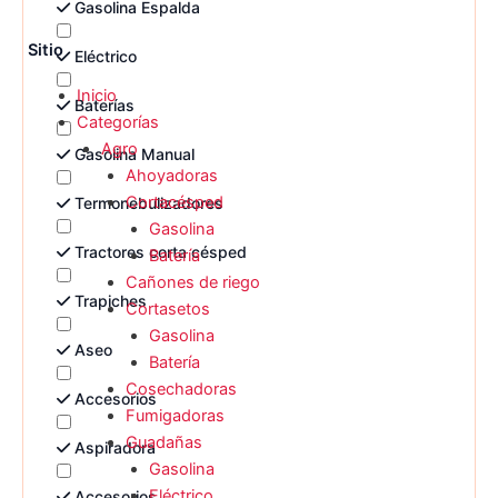
Gasolina Espalda
Sitio
Eléctrico
Inicio
Baterías
Categorías
Agro
Gasolina Manual
Ahoyadoras
Cortacésped
Termonebulizadores
Gasolina
Tractores corta césped
Batería
Cañones de riego
Trapiches
Cortasetos
Gasolina
Aseo
Batería
Cosechadoras
Accesorios
Fumigadoras
Guadañas
Aspiradora
Gasolina
Eléctrico
Accesorios