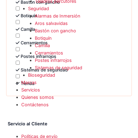
Taladros percutores
Bastón con gancho
Seguridad
Botiquín
Alarmas de Inmersión
Aros salvavidas
Camilla
Bastón con gancho
Botiquín
Cerramientos
Camilla
Cerramientos
Postes infrarrojos
Postes infrarrojos
Sistemas de seguridad
Sistemas de seguridad
Bioseguridad
Marcas
Tienda
Servicios
Quienes somos
Contáctenos
Servicio al Cliente
Políticas de envío