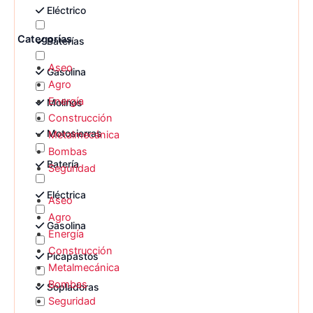
Eléctrico
Categorías
Baterías
Aseo
Gasolina
Agro
Energía
Molinos
Construcción
Motosierras
Metalmecánica
Bombas
Batería
Seguridad
Eléctrica
Aseo
Agro
Gasolina
Energía
Construcción
Picapastos
Metalmecánica
Bombas
Sopladoras
Seguridad