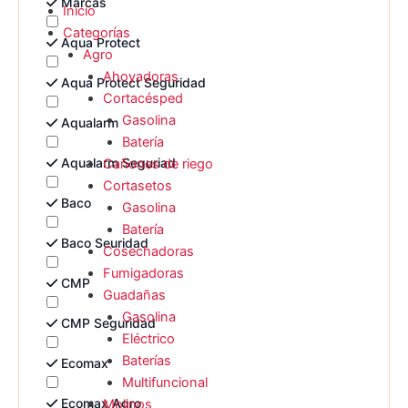
Marcas
Inicio
Categorías
Aqua Protect
Agro
Ahoyadoras
Aqua Protect Seguridad
Cortacésped
Gasolina
Aqualarm
Batería
Aqualarm Seguriad
Cañones de riego
Cortasetos
Baco
Gasolina
Batería
Baco Seuridad
Cosechadoras
Fumigadoras
CMP
Guadañas
Gasolina
CMP Seguridad
Eléctrico
Baterías
Ecomax
Multifuncional
Ecomax Agro
Molinos