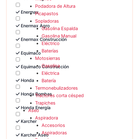
Podadora de Altura
Enermax
Picapastos
Sopladoras
Enermax Agro
Gasolina Espalda
Gasolina Manual
Enermax Construcción
Eléctrico
Baterías
Equimaco
Motosierras
Gasolina
Equimaco Construcción
Eléctrica
Honda
Batería
Termonebulizadores
Honda Bombas
Tractores corta césped
Trapiches
Honda Energía
Aseo
Aspiradora
Karcher
Accesorios
Aspiradoras
Karcher Aseo