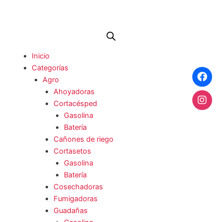
Ir
al
contenido
Me
Inicio
Categorías
Agro
Ahoyadoras
Cortacésped
Gasolina
Batería
Cañones de riego
Cortasetos
Gasolina
Batería
Cosechadoras
Fumigadoras
Guadañas