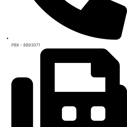
PBX - 8893071