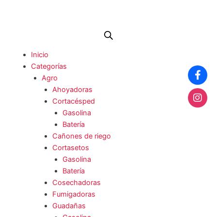
Ir
al
contenido
Me
Inicio
Categorías
Agro
Ahoyadoras
Cortacésped
Gasolina
Batería
Cañones de riego
Cortasetos
Gasolina
Batería
Cosechadoras
Fumigadoras
Guadañas