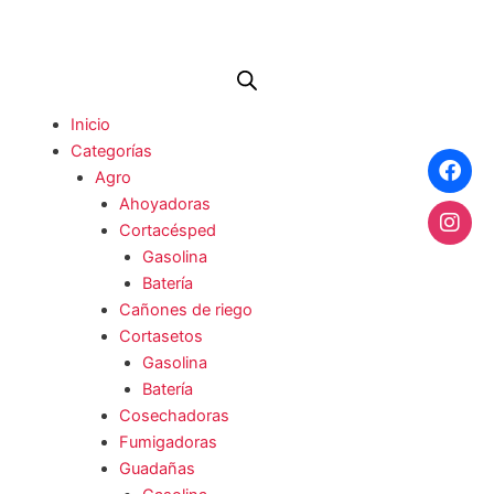
Ir
al
contenido
Me
Inicio
Categorías
Agro
Ahoyadoras
Cortacésped
Gasolina
Batería
Cañones de riego
Cortasetos
Gasolina
Batería
Cosechadoras
Fumigadoras
Guadañas