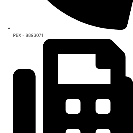
PBX - 8893071