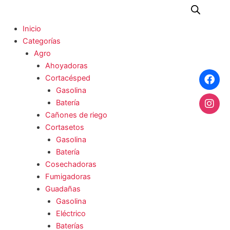
Ir
al
Menu
Inicio
contenido
Categorías
Agro
Ahoyadoras
Cortacésped
Gasolina
Batería
Cañones de riego
Cortasetos
Gasolina
Batería
Cosechadoras
Fumigadoras
Guadañas
Gasolina
Eléctrico
Baterías