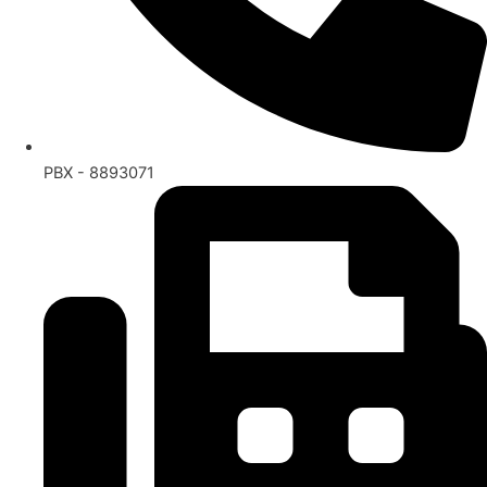
PBX - 8893071