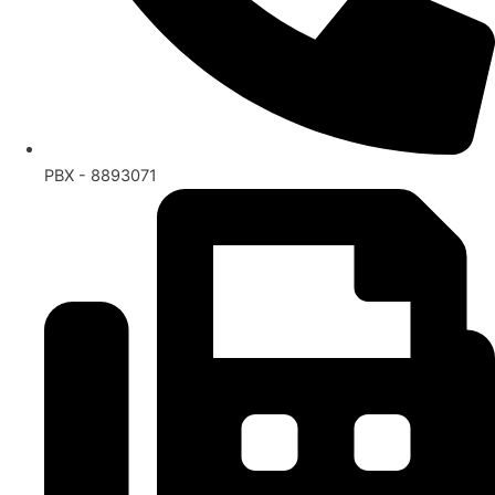
PBX - 8893071