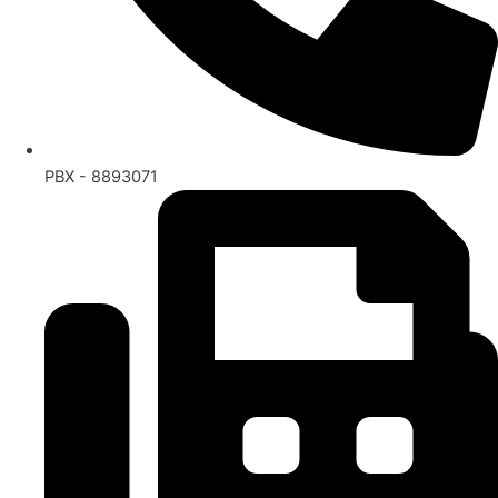
PBX - 8893071