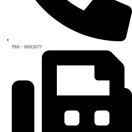
PBX - 8893071