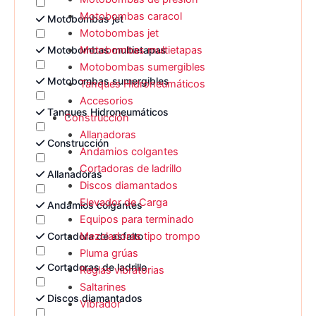
Motobombas caracol
Motobombas jet
Motobombas jet
Motobombas multietapas
Motobombas multietapas
Motobombas sumergibles
Motobombas sumergibles
Tanques Hidroneumáticos
Accesorios
Tanques Hidroneumáticos
Construcción
Allanadoras
Construcción
Andamios colgantes
Cortadoras de ladrillo
Allanadoras
Discos diamantados
Elevador de Carga
Andamios colgantes
Equipos para terminado
Cortadora de asfalto
Mezcladoras tipo trompo
Pluma grúas
Cortadoras de ladrillo
Reglas vibratorias
Saltarines
Discos diamantados
Vibrador