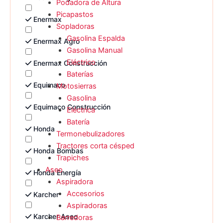
Podadora de Altura
Picapastos
Enermax
Sopladoras
Gasolina Espalda
Enermax Agro
Gasolina Manual
Eléctrico
Enermax Construcción
Baterías
Equimaco
Motosierras
Gasolina
Equimaco Construcción
Eléctrica
Batería
Honda
Termonebulizadores
Tractores corta césped
Honda Bombas
Trapiches
Aseo
Honda Energía
Aspiradora
Accesorios
Karcher
Aspiradoras
Karcher Aseo
Barredoras