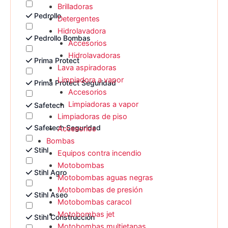
Brilladoras
Pedrollo
Detergentes
Hidrolavadora
Pedrollo Bombas
Accesorios
Hidrolavadoras
Prima Protect
Lava aspiradoras
Limpiadora a vapor
Prima Protect Seguridad
Accesorios
Limpiadoras a vapor
Safetech
Limpiadoras de piso
Safetech Seguridad
Accesorios
Bombas
Stihl
Equipos contra incendio
Motobombas
Stihl Agro
Motobombas aguas negras
Motobombas de presión
Stihl Aseo
Motobombas caracol
Motobombas jet
Stihl Construcción
Motobombas multietapas