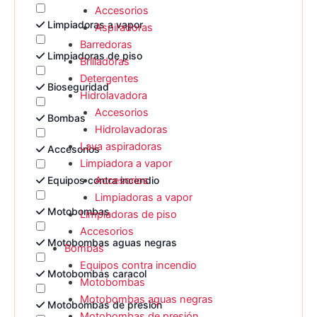
Accesorios
Limpiadoras a vapor
Aspiradoras
Barredoras
Limpiadoras de piso
Brilladoras
Detergentes
Bioseguridad
Hidrolavadora
Accesorios
Bombas
Hidrolavadoras
Lava aspiradoras
Accesorios
Limpiadora a vapor
Equipos contra incendio
Accesorios
Limpiadoras a vapor
Motobombas
Limpiadoras de piso
Accesorios
Motobombas aguas negras
Bombas
Equipos contra incendio
Motobombas caracol
Motobombas
Motobombas aguas negras
Motobombas de presión
Motobombas de presión