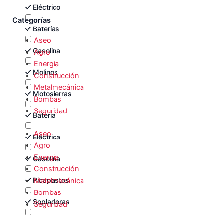
Eléctrico
Categorías
Baterías
Aseo
Gasolina
Agro
Energía
Molinos
Construcción
Metalmecánica
Motosierras
Bombas
Seguridad
Batería
Aseo
Eléctrica
Agro
Energía
Gasolina
Construcción
Picapastos
Metalmecánica
Bombas
Sopladoras
Seguridad