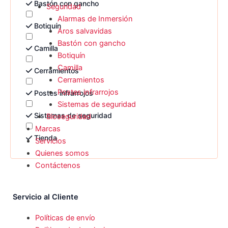
Bastón con gancho
Seguridad
Alarmas de Inmersión
Botiquín
Aros salvavidas
Bastón con gancho
Camilla
Botiquín
Camilla
Cerramientos
Cerramientos
Postes infrarrojos
Postes infrarrojos
Sistemas de seguridad
Sistemas de seguridad
Bioseguridad
Marcas
Tienda
Servicios
Quienes somos
Contáctenos
Servicio al Cliente
Políticas de envío