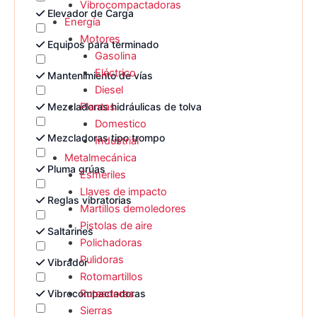
Vibrocompactadoras
Elevador de Carga
Energía
Motores
Equipos para terminado
Gasolina
Eléctrico
Mantenimiento de vías
Diesel
Mezcladoras hidráulicas de tolva
Plantas
Domestico
Mezcladoras tipo trompo
Industrial
Metalmecánica
Pluma grúas
Esmeriles
Llaves de impacto
Reglas vibratorias
Martillos demoledores
Pistolas de aire
Saltarines
Polichadoras
Pulidoras
Vibrador
Rotomartillos
Vibrocompactadoras
Ruteadoras
Sierras