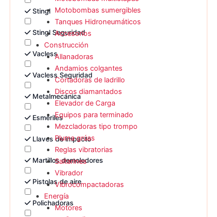
Motobombas sumergibles
Stingl
Tanques Hidroneumáticos
Stingl Seguridad
Accesorios
Construcción
Vacless
Allanadoras
Andamios colgantes
Vacless Seguridad
Cortadoras de ladrillo
Discos diamantados
Metalmecánica
Elevador de Carga
Equipos para terminado
Esmeriles
Mezcladoras tipo trompo
Pluma grúas
Llaves de impacto
Reglas vibratorias
Martillos demoledores
Saltarines
Vibrador
Pistolas de aire
Vibrocompactadoras
Energía
Polichadoras
Motores