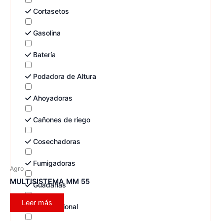
Cortasetos
Gasolina
Batería
Podadora de Altura
Ahoyadoras
Cañones de riego
Cosechadoras
Fumigadoras
Agro
MULTISISTEMA MM 55
Guadañas
Leer más
Multifuncional