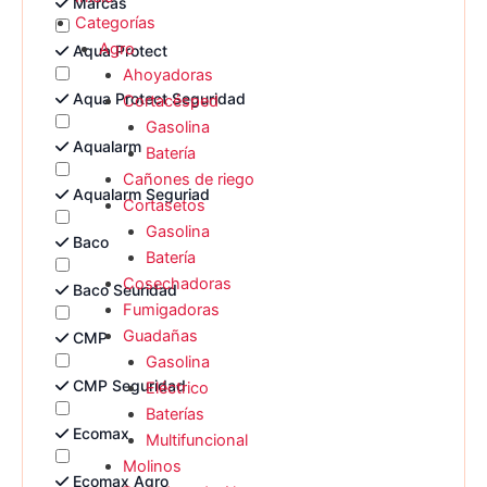
Marcas
Categorías
Agro
Aqua Protect
Ahoyadoras
Aqua Protect Seguridad
Cortacésped
Gasolina
Aqualarm
Batería
Cañones de riego
Aqualarm Seguriad
Cortasetos
Gasolina
Baco
Batería
Cosechadoras
Baco Seuridad
Fumigadoras
Guadañas
CMP
Gasolina
CMP Seguridad
Eléctrico
Baterías
Ecomax
Multifuncional
Molinos
Ecomax Agro