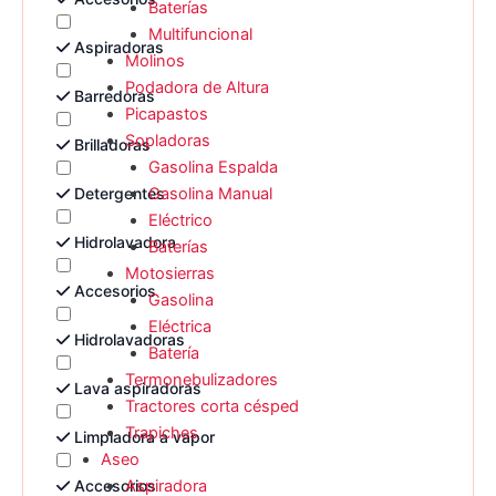
Baterías
Multifuncional
Aspiradoras
Molinos
Podadora de Altura
Barredoras
Picapastos
Sopladoras
Brilladoras
Gasolina Espalda
Detergentes
Gasolina Manual
Eléctrico
Hidrolavadora
Baterías
Motosierras
Accesorios
Gasolina
Eléctrica
Hidrolavadoras
Batería
Termonebulizadores
Lava aspiradoras
Tractores corta césped
Trapiches
Limpiadora a vapor
Aseo
Accesorios
Aspiradora