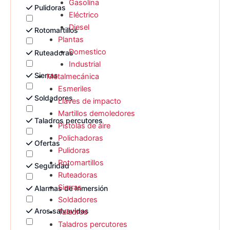
Gasolina
Pulidoras
Eléctrico
Diesel
Rotomartillos
Plantas
Domestico
Ruteadoras
Industrial
Sierras
Metalmecánica
Esmeriles
Soldadores
Llaves de impacto
Martillos demoledores
Taladros percutores
Pistolas de aire
Polichadoras
Ofertas
Pulidoras
Rotomartillos
Seguridad
Ruteadoras
Sierras
Alarmas de Inmersión
Soldadores
Aros salvavidas
Taladros
Taladros percutores