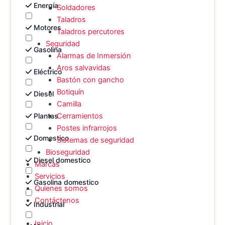
Energía
Soldadores
Taladros
Motores
Taladros percutores
Seguridad
Gasolina
Alarmas de Inmersión
Aros salvavidas
Eléctrico
Bastón con gancho
Botiquín
Diesel
Camilla
Plantas
Cerramientos
Postes infrarrojos
Domestico
Sistemas de seguridad
Bioseguridad
Diesel domestico
Marcas
Servicios
Gasolina domestico
Quienes somos
Contáctenos
Industrial
Inicio