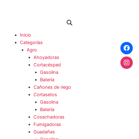
Ir
al
contenido
Me
Inicio
Categorías
Agro
Ahoyadoras
Cortacésped
Gasolina
Batería
Cañones de riego
Cortasetos
Gasolina
Batería
Cosechadoras
Fumigadoras
Guadañas