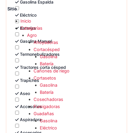
Gasolina Espalda
Sitio
Eléctrico
Inicio
Baterías
Categorías
Agro
Gasolina Manual
Ahoyadoras
Cortacésped
Termonebulizadores
Gasolina
Batería
Tractores corta césped
Cañones de riego
Cortasetos
Trapiches
Gasolina
Batería
Aseo
Cosechadoras
Accesorios
Fumigadoras
Guadañas
Aspiradora
Gasolina
Eléctrico
Accesorios