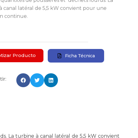
quantités de poussières et déchets lourds. La
à canal latéral de 5,5 kW convient pour une
ion continue.
tizar Producto
Ficha Técnica
ir:
ds. La turbine à canal latéral de 5,5 kW convient