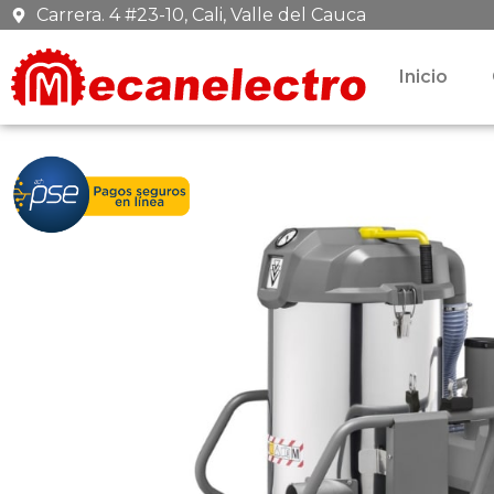
Ir
Carrera. 4 #23-10, Cali, Valle del Cauca
al
contenido
Inicio