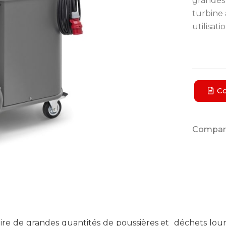
grandes 
turbine 
utilisat
Co
Compart
pire de grandes quantités de poussières et déchets lour