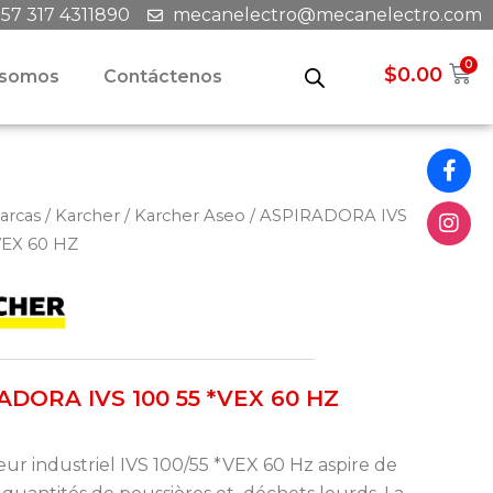
+57 317 4311890
mecanelectro@mecanelectro.com
0
C
$
0.00
 somos
Contáctenos
arcas
/
Karcher
/
Karcher Aseo
/ ASPIRADORA IVS
VEX 60 HZ
ADORA IVS 100 55 *VEX 60 HZ
teur industriel IVS 100/55 *VEX 60 Hz aspire de