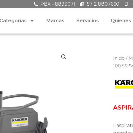
PBX - 8893071
57 2 8807660
Categorías
Marcas
Servicios
Quienes
Inicio
/
M
100 55 *
ASPIR
L’aspira